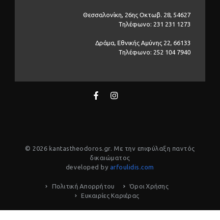
Θεσσαλονίκη, 26ης Οκτωβ. 28, 54627
Τηλέφωνο: 231 231 1273
Δράμα, Εθνικής Αμύνης 22, 66133
Τηλέφωνο: 252 104 7940
© 2026 kantastheodoros.gr. Με την επιφύλαξη παντός
δικαιώματος
developed by
arfoulidis.com
Πολιτική Απορρήτου
Όροι Χρήσης
Ευκαιρίες Καριέρας