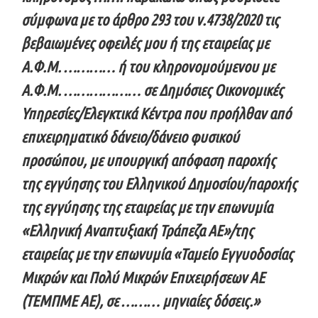
σύμφωνα με το άρθρο 293 του ν.4738/2020 τις
βεβαιωμένες οφειλές μου ή της εταιρείας με
Α.Φ.Μ. ………… ή του κληρονομούμενου με
Α.Φ.Μ. ……………… σε Δημόσιες Οικονομικές
Υπηρεσίες/Ελεγκτικά Κέντρα που προήλθαν από
επιχειρηματικό δάνειο/δάνειο φυσικού
προσώπου, με υπουργική απόφαση παροχής
της εγγύησης του Ελληνικού Δημοσίου/παροχής
της εγγύησης της εταιρείας με την επωνυμία
«Ελληνική Αναπτυξιακή Τράπεζα ΑΕ»/της
εταιρείας με την επωνυμία «Ταμείο Εγγυοδοσίας
Μικρών και Πολύ Μικρών Επιχειρήσεων ΑΕ
(ΤΕΜΠΜΕ ΑΕ), σε ……… μηνιαίες δόσεις.»