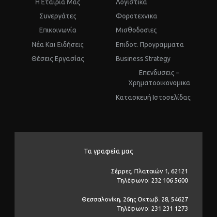
Η Εταιρία Μας
Λογιστικα
Συνεργάτες
Φοροτεχνικα
Επικοινωνία
Μισθοδοσιες
Νέα Και Ειδήσεις
Επιδοτ. Προγραμματα
Θέσεις Εργασίας
Business Strategy
Επενδυσεις –
Χρηματοοικονομικα
Kατασκευή Ιστοσελίδας
Τα γραφεία μας
Σέρρες, Πλαταιών 1, 62121
Τηλέφωνο: 232 106 5600
Θεσσαλονίκη, 26ης Οκτωβ. 28, 54627
Τηλέφωνο: 231 231 1273