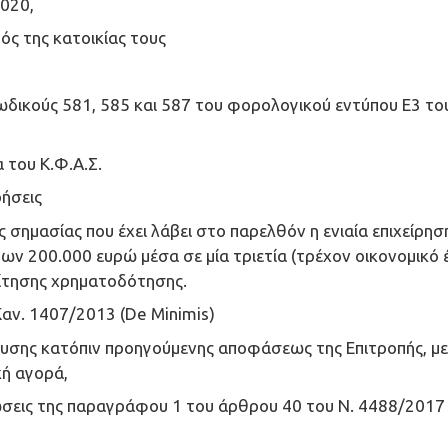
2020,
ός της κατοικίας τους
ικούς 581, 585 και 587 του φορολογικού εντύπου Ε3 του
 του Κ.Φ.Α.Σ.
ρήσεις
σημασίας που έχει λάβει στο παρελθόν η ενιαία επιχείρησ
των 200.000 ευρώ μέσα σε μία τριετία (τρέχον οικονομικό 
αίτησης χρηματοδότησης.
αν. 1407/2013 (De Minimis)
χυσης κατόπιν προηγούμενης αποφάσεως της Επιτροπής, με
κή αγορά,
ώσεις της παραγράφου 1 του άρθρου 40 του Ν. 4488/2017