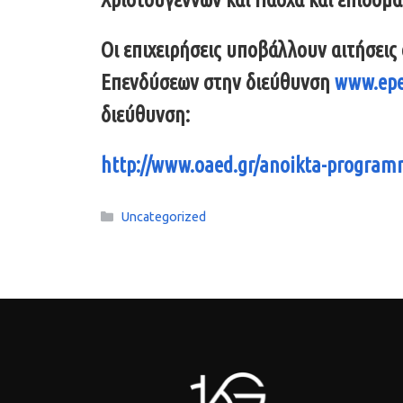
Οι επιχειρήσεις υποβάλλουν αιτήσει
Επενδύσεων στην διεύθυνση
www.epe
διεύθυνση:
http://www.oaed.gr/anoikta-progra
Κατηγορίες
Uncategorized