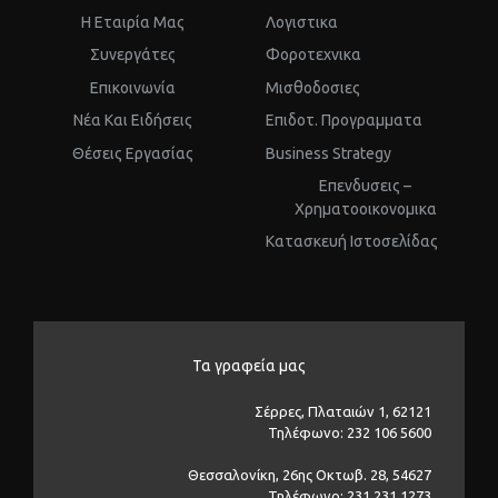
Η Εταιρία Μας
Λογιστικα
Συνεργάτες
Φοροτεχνικα
Επικοινωνία
Μισθοδοσιες
Νέα Και Ειδήσεις
Επιδοτ. Προγραμματα
Θέσεις Εργασίας
Business Strategy
Επενδυσεις –
Χρηματοοικονομικα
Kατασκευή Ιστοσελίδας
Τα γραφεία μας
Σέρρες, Πλαταιών 1, 62121
Τηλέφωνο: 232 106 5600
Θεσσαλονίκη, 26ης Οκτωβ. 28, 54627
Τηλέφωνο: 231 231 1273